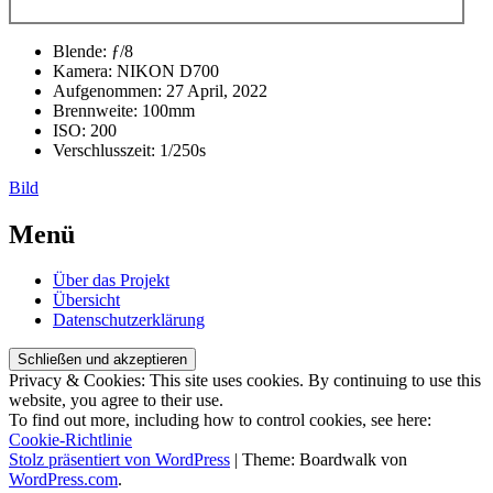
Blende: ƒ/8
Kamera: NIKON D700
Aufgenommen: 27 April, 2022
Brennweite: 100mm
ISO: 200
Verschlusszeit: 1/250s
Bild
verschlagwortet
von
Beitrags-
←
Mai
März
Bavaria
christof
,
2022
2022
→
Bayern
,
Menü
Navigation
Der
Dom
Über das Projekt
zu
Übersicht
Regensburg
,
Datenschutzerklärung
DerDomzuRegensburg
,
Dom
,
DomStPeter
,
Privacy & Cookies: This site uses cookies. By continuing to use this
Donau
,
website, you agree to their use.
Erneuerbare
To find out more, including how to control cookies, see here:
Energien
,
Cookie-Richtlinie
Fotoprojekt
,
Stolz präsentiert von WordPress
|
Theme: Boardwalk von
meineoberpfalz
,
WordPress.com
.
meinregensburg
,