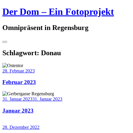
Springe
Der Dom – Ein Fotoprojekt
zum
Inhalt
Omnipräsent in Regensburg
Seitenleiste
umschalten
Schlagwort:
Donau
28. Februar 2023
Februar 2023
Weiterlesen
→
31. Januar 2023
31. Januar 2023
Januar 2023
Weiterlesen
→
28. Dezember 2022