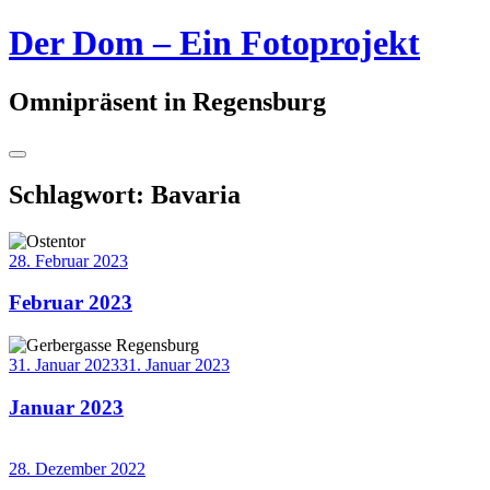
Springe
Der Dom – Ein Fotoprojekt
zum
Inhalt
Omnipräsent in Regensburg
Seitenleiste
umschalten
Schlagwort:
Bavaria
28. Februar 2023
Februar 2023
Weiterlesen
→
31. Januar 2023
31. Januar 2023
Januar 2023
Weiterlesen
→
28. Dezember 2022