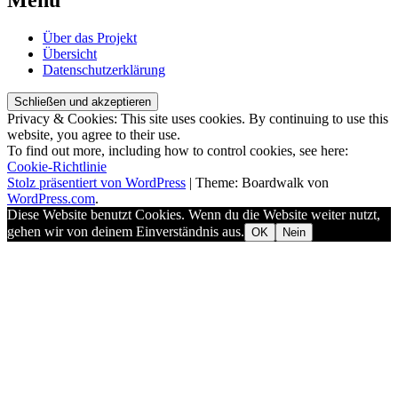
Menü
→
Ältere
Navigation
Beiträge
Über das Projekt
Übersicht
Datenschutzerklärung
Privacy & Cookies: This site uses cookies. By continuing to use this
website, you agree to their use.
To find out more, including how to control cookies, see here:
Cookie-Richtlinie
Stolz präsentiert von WordPress
|
Theme: Boardwalk von
WordPress.com
.
Diese Website benutzt Cookies. Wenn du die Website weiter nutzt,
gehen wir von deinem Einverständnis aus.
OK
Nein