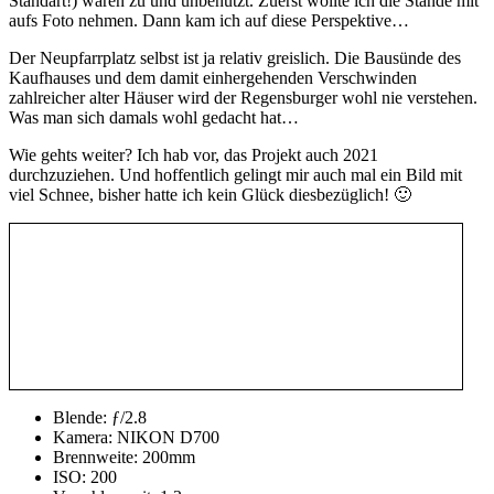
Standart!) waren zu und unbenutzt. Zuerst wollte ich die Stände mit
aufs Foto nehmen. Dann kam ich auf diese Perspektive…
Der Neupfarrplatz selbst ist ja relativ greislich. Die Bausünde des
Kaufhauses und dem damit einhergehenden Verschwinden
zahlreicher alter Häuser wird der Regensburger wohl nie verstehen.
Was man sich damals wohl gedacht hat…
Wie gehts weiter? Ich hab vor, das Projekt auch 2021
durchzuziehen. Und hoffentlich gelingt mir auch mal ein Bild mit
viel Schnee, bisher hatte ich kein Glück diesbezüglich! 🙂
Blende: ƒ/2.8
Kamera: NIKON D700
Brennweite: 200mm
ISO: 200