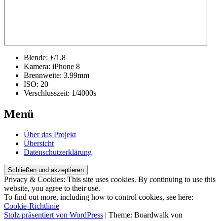
Blende: ƒ/1.8
Kamera: iPhone 8
Brennweite: 3.99mm
ISO: 20
Verschlusszeit: 1/4000s
Beitrags-
←
Juni
April
verschlagwortet
von
Menü
2020
2020
→
Bavaria
christof
,
Navigation
DerDomzuRegensburg
,
Über das Projekt
Dom
,
Übersicht
DomStPeter
,
Datenschutzerklärung
Fotoprojekt
,
Monthlychallenge
,
Regensburg
Privacy & Cookies: This site uses cookies. By continuing to use this
website, you agree to their use.
To find out more, including how to control cookies, see here:
Cookie-Richtlinie
Stolz präsentiert von WordPress
|
Theme: Boardwalk von